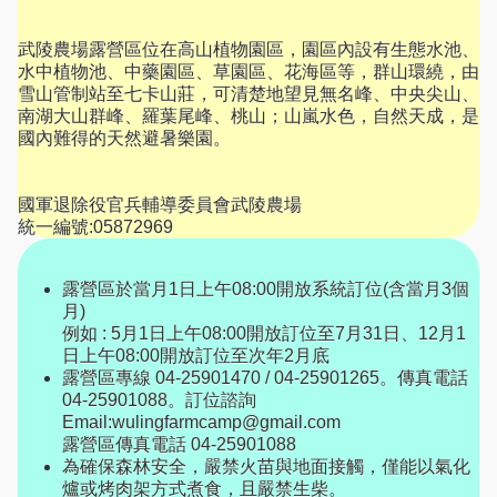
武陵農場露營區位在高山植物園區，園區內設有生態水池、
水中植物池、中藥園區、草園區、花海區等，群山環繞，由
雪山管制站至七卡山莊，可清楚地望見無名峰、中央尖山、
南湖大山群峰、羅葉尾峰、桃山；山嵐水色，自然天成，是
國內難得的天然避暑樂園。
國軍退除役官兵輔導委員會武陵農場
統一編號:05872969
露營區於當月1日上午08:00開放系統訂位(含當月3個
月)
例如 : 5月1日上午08:00開放訂位至7月31日、12月1
日上午08:00開放訂位至次年2月底
露營區專線 04-25901470 / 04-25901265。傳真電話
04-25901088。訂位諮詢
Email:wulingfarmcamp@gmail.com
露營區傳真電話 04-25901088
為確保森林安全，嚴禁火苗與地面接觸，僅能以氣化
爐或烤肉架方式煮食，且嚴禁生柴。