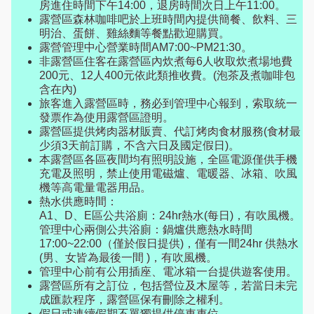
房進住時間下午14:00，退房時間次日上午11:00。
露營區森林咖啡吧於上班時間內提供簡餐、飲料、三
明治、蛋餅、雞絲麵等餐點歡迎購買。
露營管理中心營業時間AM7:00~PM21:30。
非露營區住客在露營區內炊煮每6人收取炊煮場地費
200元、12人400元依此類推收費。(泡茶及煮咖啡包
含在內)
旅客進入露營區時，務必到管理中心報到，索取統一
發票作為使用露營區證明。
露營區提供烤肉器材販賣、代訂烤肉食材服務(食材最
少須3天前訂購，不含六日及國定假日)。
本露營區各區夜間均有照明設施，全區電源僅供手機
充電及照明，禁止使用電磁爐、電暖器、冰箱、吹風
機等高電量電器用品。
熱水供應時間：
A1、D、E區公共浴廁：24hr熱水(每日)，有吹風機。
管理中心兩側公共浴廁：鍋爐供應熱水時間
17:00~22:00（僅於假日提供)，僅有一間24hr 供熱水
(男、女皆為最後一間 )，有吹風機。
管理中心前有公用插座、電冰箱一台提供遊客使用。
露營區所有之訂位，包括營位及木屋等，若當日未完
成匯款程序，露營區保有刪除之權利。
假日或連續假期不單獨提供停車車位。