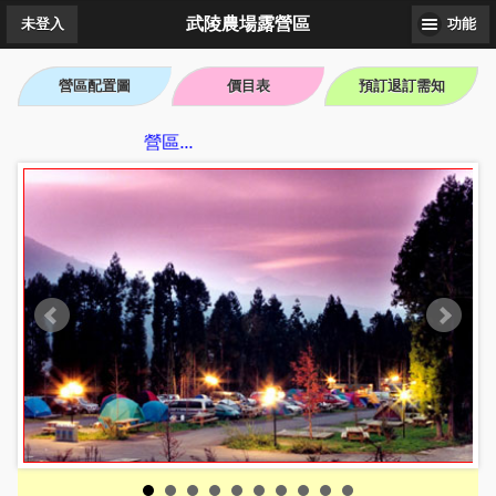
武陵農場露營區
未登入
功能
營區配置圖
價目表
預訂退訂需知
蒞臨武陵農場露營區...