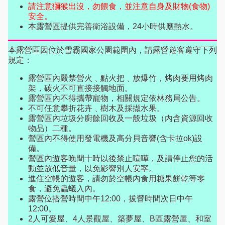
請注意獼猴出沒，勿餵食，並注意自身及財物(食物)
安全。
本露營區提供完善衛浴設備，24小時供應熱水。
本露營區因位於雪霸國家公園範圍內，請露營遊客遵守下列
規定：
露營區內嚴禁營火﹑點火把﹑放爆竹，烤肉要用烤肉
架，碳火不可直接接觸地面。
露營區內不得攜帶寵物，相關規定依林務局公告。
不可任意攀折花卉﹑樹木及採擷水果。
露營區內垃圾分廚餘回收及一般垃圾（內含資源回收
物品）二種。
營區內不得使用發電機及高分貝音響(含卡拉ok)設
備。
營區內遊客晚間十時以後禁止喧嘩，及請停止您的活
動並放低音量，以免影響別人安寧。
進住空帳的遊客，請勿於空帳內食用糖果餅乾等零
食，避免蟲蟻入內。
露營位搭營時間中午12:00，拔營時間次日中午
12:00。
2人可愛屋、4人景觀屋、築夢屋、B區露營屋、和室