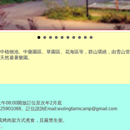
中植物池、中藥園區、草園區、花海區等，群山環繞，由雪山管
天然避暑樂園。
日上午08:00開放訂位至次年2月底
25901088。訂位諮詢Email:wulingfarmcamp@gmail.com
或烤肉架方式煮食，且嚴禁生柴。
全。