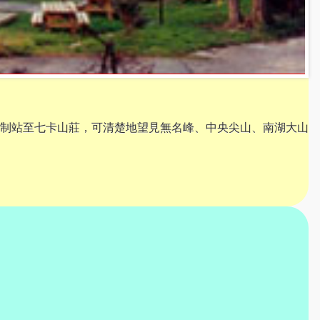
制站至七卡山莊，可清楚地望見無名峰、中央尖山、南湖大山