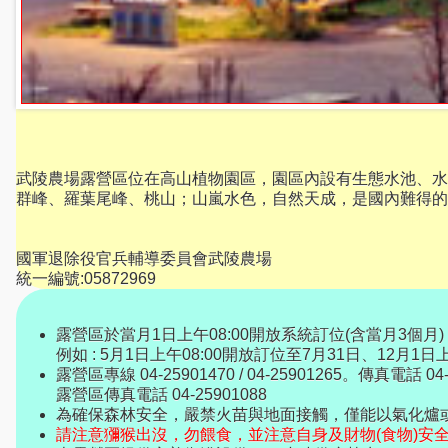
武陵農場露營區位在高山植物園區，園區內設有生態水池、水
群峰、羅葉尾峰、桃山；山嵐水色，自然天成，是國內難得的
國軍退除役官兵輔導委員會武陵農場
統一編號:05872969
露營區於當月1日上午08:00開放系統訂位(含當月3個月)
例如 : 5月1日上午08:00開放訂位至7月31日、12月1
露營區專線 04-25901470 / 04-25901265。傳真電話 04-
露營區傳真電話 04-25901088
為確保森林安全，嚴禁火苗與地面接觸，僅能以氣化爐
請注意獼猴出沒，勿餵食，並注意自身及財物(食物)安