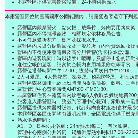
本露營區提供完善衛浴設備，24小時供應熱水。
本露營區因位於雪霸國家公園範圍內，請露營遊客遵守下列規
露營區內嚴禁營火﹑點火把﹑放爆竹，烤肉要用烤肉架
露營區內不得攜帶寵物，相關規定依林務局公告。
不可任意攀折花卉﹑樹木及採擷水果。
露營區內垃圾分廚餘回收及一般垃圾（內含資源回收物
營區內不得使用發電機及高分貝音響(含卡拉ok)設備。
營區內遊客晚間十時以後禁止喧嘩，及請停止您的活動
進住空帳的遊客，請勿於空帳內食用糖果餅乾等零食，
露營位搭營時間中午12:00，拔營時間次日中午12:00。
2人可愛屋、4人景觀屋、築夢屋、B區露營屋、和室房進住
露營區森林咖啡吧於上班時間內提供簡餐、飲料、三明
露營管理中心營業時間AM7:00~PM21:30。
非露營區住客在露營區內炊煮每6人收取炊煮場地費200元
旅客進入露營區時，務必到管理中心報到，索取統一發
露營區提供烤肉器材販賣、代訂烤肉食材服務(食材最少
本露營區各區夜間均有照明設施，全區電源僅供手機充
熱水供應時間：
A1、D、E區公共浴廁：24hr熱水(每日)，有吹風機。
管理中心兩側公共浴廁：鍋爐供應熱水時間17:00~22:0