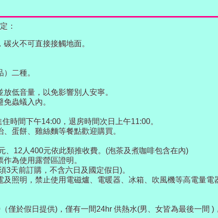
定：
，碳火不可直接接觸地面。
品）二種。
並放低音量，以免影響別人安寧。
避免蟲蟻入內。
時間下午14:00，退房時間次日上午11:00。
治、蛋餅、雞絲麵等餐點歡迎購買。
、12人400元依此類推收費。(泡茶及煮咖啡包含在內)
票作為使用露營區證明。
須3天前訂購，不含六日及國定假日)。
電及照明，禁止使用電磁爐、電暖器、冰箱、吹風機等高電量電
0（僅於假日提供)，僅有一間24hr 供熱水(男、女皆為最後一間 