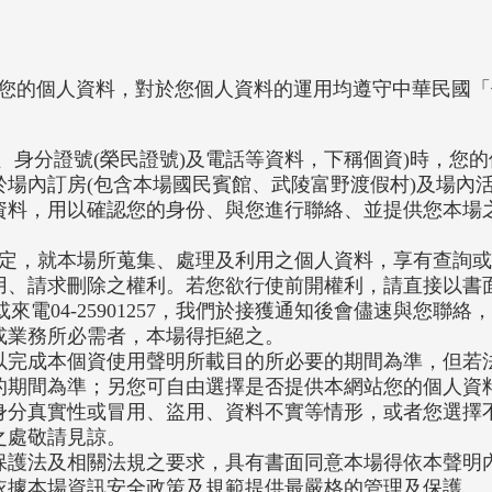
視您的個人資料，對於您個人資料的運用均遵守中華民國
：
、身分證號(榮民證號)及電話等資料，下稱個資)時，您
場內訂房(包含本場國民賓館、武陵富野渡假村)及場內
資料，用以確認您的身份、與您進行聯絡、並提供您本場
規定，就本場所蒐集、處理及利用之個人資料，享有查詢
用、請求刪除之權利。若您欲行使前開權利，請直接以書
或來電04-25901257，我們於接獲通知後會儘速與您聯
或業務所必需者，本場得拒絕之。
以完成本個資使用聲明所載目的所必要的期間為準，但若
的期間為準；另您可自由選擇是否提供本網站您的個人資
身分真實性或冒用、盜用、資料不實等情形，或者您選擇
之處敬請見諒。
保護法及相關法規之要求，具有書面同意本場得依本聲明
依據本場資訊安全政策及規範提供最嚴格的管理及保護。