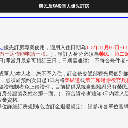
榮民及現役軍人優先訂房
]
優先訂房專案使用，適用入住日期為
115年11月01日~1
證一房僅能申請一張
。)，預訂人身分必須為
榮民
、
第二
日(即當月最多可預訂三日，日期需連續)；不符合條件
(或軍人)本人者，恕不予入住，訂金依交通部觀光局個別
者，必須於預約次日起3日內將
榮民證
或
第二類退除役官兵
動驗證機制者免上傳證件，目前提供系統自動驗證只有榮民
身分證號及姓名那一面。)，符合資格者通知3日內匯入訂
放棄資格。
位詳細訂房規則(包含訂金退還規定)，請參考各單位官網說明