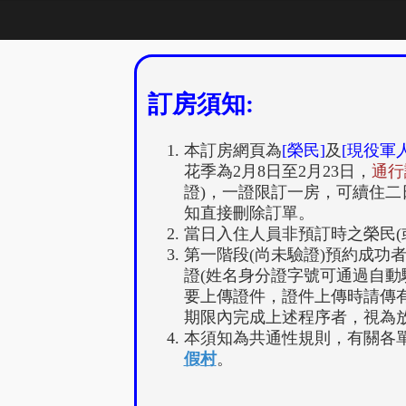
訂房須知:
本訂房網頁為
[榮民]
及
[現役軍人
花季為2月8日至2月23日，
通行
證)，一證限訂一房，可續住二
知直接刪除訂單。
當日入住人員非預訂時之榮民
第一階段(尚未驗證)預約成功
證(姓名身分證字號可通過自
要上傳證件，證件上傳時請傳有
期限內完成上述程序者，視為
本須知為共通性規則，有關各單
假村
。