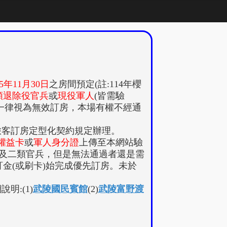
15年11月30日
之房間預定(註:114年櫻
類退除役官兵
或
現役軍人
(皆需驗
者一律視為無效訂房，本場有權不經通
旅客訂房定型化契約規定辦理。
權益卡
或
軍人身分證
上傳至本網站驗
及二類官兵，但是無法通過者還是需
金(或刷卡)始完成優先訂房。未於
:(1)
武陵國民賓館
(2)
武陵富野渡